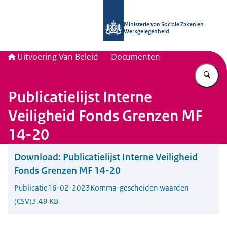
Naar de homepage van Uitvoering Va
Ministerie van Sociale Zaken en
Werkgelegenheid
Uitvoering Van Beleid
Documenten
Vu
Publicatielijst Interne
Veiligheid Fonds Grenzen MF
14-20
Download:
Publicatielijst Interne Veiligheid
Fonds Grenzen MF 14-20
Publicatie
16-02-2023
Komma-gescheiden waarden
(CSV)
3.49 KB