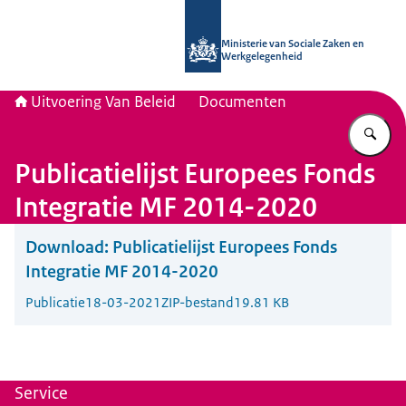
Naar de homepage van Uitvoering Va
Ministerie van Sociale Zaken en
Werkgelegenheid
Uitvoering Van Beleid
Documenten
Vu
Publicatielijst Europees Fonds
Integratie MF 2014-2020
Download:
Publicatielijst Europees Fonds
Integratie MF 2014-2020
Publicatie
18-03-2021
ZIP-bestand
19.81 KB
Service