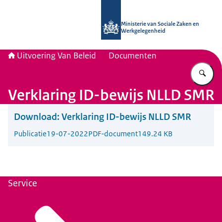
Naar de homepage van Uitvoering Va
Ministerie van Sociale Zaken en
Werkgelegenheid
Uitvoering Van Beleid
Documenten
Vu
Verklaring ID-bewijs NLLD SMR
Download:
Verklaring ID-bewijs NLLD SMR
Publicatie
19-07-2022
PDF-document
149.24 KB
Service