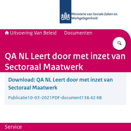
Naar de homepage van Uitvoering Va
Ministerie van Sociale Zaken en
Werkgelegenheid
Uitvoering Van Beleid
Documenten
Vu
QA NL Leert door met inzet van
Sectoraal Maatwerk
Download:
QA NL Leert door met inzet van
Sectoraal Maatwerk
Publicatie
10-03-2021
PDF-document
138.42 KB
Service