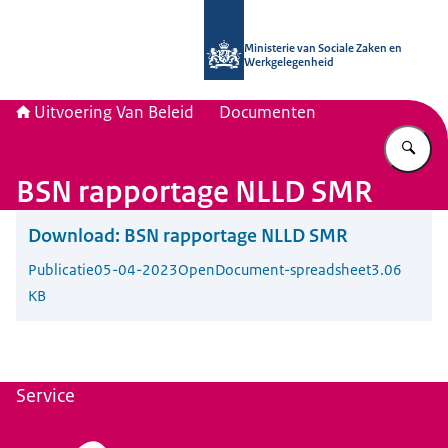
Naar de homepage van Uitvoering Va
Ministerie van Sociale Zaken en
Werkgelegenheid
Uitvoering Van Beleid
Documenten
Vu
BSN rapportage NLLD SMR
Download:
BSN rapportage NLLD SMR
Publicatie
05-04-2023
OpenDocument-spreadsheet
3.06
KB
Service