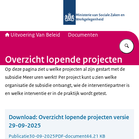
Naar de homepage van Uitvoering Va
Ministerie van Sociale Zaken en
Werkgelegenheid
Uitvoering Van Beleid
Documenten
Vu
Overzicht lopende projecten
Op deze pagina ziet u welke projecten al zijn gestart met de
subsidie Meer uren werkt! Per project kunt u zien welke
organisatie de subsidie ontvangt, wie de interventiepartner is
en welke interventie er in de praktijk wordt getest.
Download:
Overzicht lopende projecten versie
29-09-2025
Publicatie
30-09-2025
PDF-document
44.21 KB