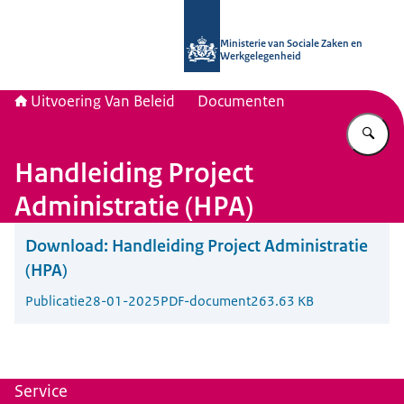
Naar de homepage van Uitvoering Va
Ministerie van Sociale Zaken en
Werkgelegenheid
Uitvoering Van Beleid
Documenten
Vu
Handleiding Project
Administratie (HPA)
Download:
Handleiding Project Administratie
(HPA)
Publicatie
28-01-2025
PDF-document
263.63 KB
Service