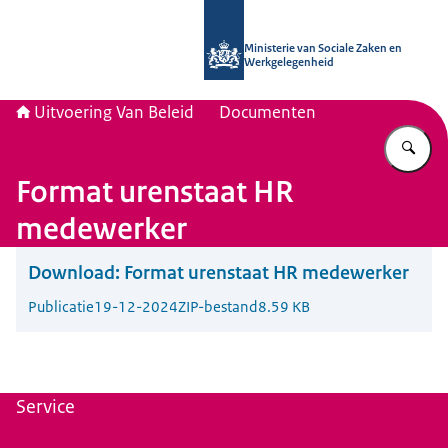
Naar de homepage van Uitvoering Va
Ministerie van Sociale Zaken en
Werkgelegenheid
Uitvoering Van Beleid
Documenten
Vu
Format urenstaat HR
medewerker
Download:
Format urenstaat HR medewerker
Publicatie
19-12-2024
ZIP-bestand
8.59 KB
Service