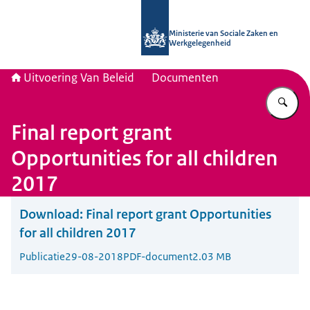
Naar de homepage van Uitvoering Va
Ministerie van Sociale Zaken en
Werkgelegenheid
Uitvoering Van Beleid
Documenten
Vu
Final report grant
Opportunities for all children
2017
Download:
Final report grant Opportunities
for all children 2017
Publicatie
29-08-2018
PDF-document
2.03 MB