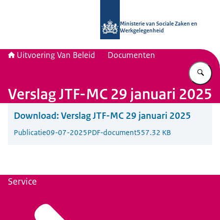
Naar de homepage van Uitvoering Va
Ministerie van Sociale Zaken en
Werkgelegenheid
Uitvoering Van Beleid
Documenten
Vu
Verslag JTF-MC 29 januari 2025
Download:
Verslag JTF-MC 29 januari 2025
Publicatie
09-07-2025
PDF-document
557.32 KB
Service