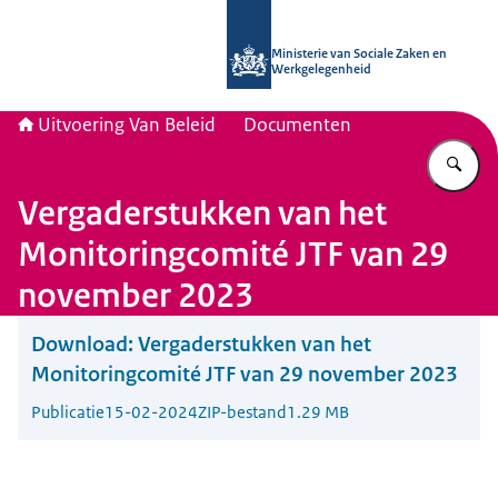
Naar de homepage van Uitvoering Va
Ministerie van Sociale Zaken en
Werkgelegenheid
Uitvoering Van Beleid
Documenten
Vu
Vergaderstukken van het
Monitoringcomité JTF van 29
november 2023
Download:
Vergaderstukken van het
Monitoringcomité JTF van 29 november 2023
Publicatie
15-02-2024
ZIP-bestand
1.29 MB