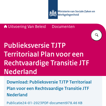
Naar de homepage van Uitvoering Va
Ministerie van Sociale Zaken en
Werkgelegenheid
Uitvoering Van Beleid
Documenten
Vu
Publieksversie TJTP
Territoriaal Plan voor een
Rechtvaardige Transitie JTF
Nederland
Download:
Publieksversie TJTP Territoriaal
Plan voor een Rechtvaardige Transitie JTF
Nederland
Publicatie
24-01-2023
PDF-document
978.46 KB