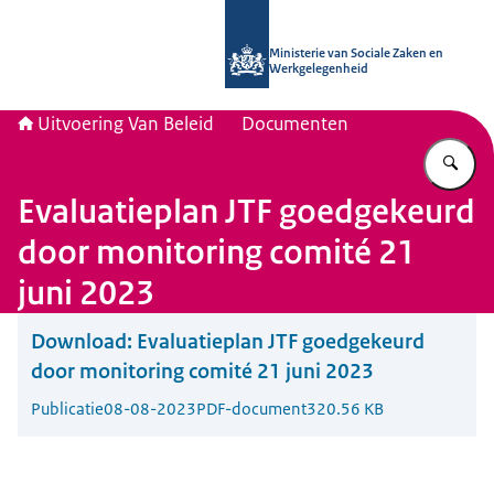
Naar de homepage van Uitvoering Va
Ministerie van Sociale Zaken en
Werkgelegenheid
Uitvoering Van Beleid
Documenten
Vu
Evaluatieplan JTF goedgekeurd
door monitoring comité 21
juni 2023
Download:
Evaluatieplan JTF goedgekeurd
door monitoring comité 21 juni 2023
Publicatie
08-08-2023
PDF-document
320.56 KB