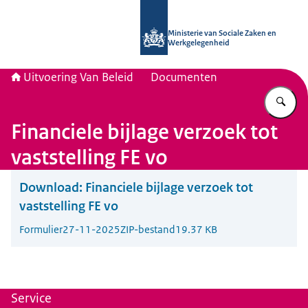
Naar de homepage van Uitvoering Va
Ministerie van Sociale Zaken en
Werkgelegenheid
Uitvoering Van Beleid
Documenten
Vu
Financiele bijlage verzoek tot
vaststelling FE vo
Download:
Financiele bijlage verzoek tot
vaststelling FE vo
Formulier
27-11-2025
ZIP-bestand
19.37 KB
Service