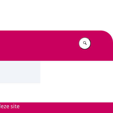
n Beleid
Vul in wat u z
eze site