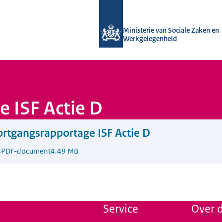
Naar de homepage van Uitvoering Va
Ministerie van Sociale Zaken en
Werkgelegenheid
 ISF Actie D
rtgangsrapportage ISF Actie D
8
PDF-document
4.49 MB
Service
Over d