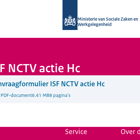
Naar de homepage van Uitvoering Va
Ministerie van Sociale Zaken en
Werkgelegenheid
F NCTV actie Hc
vraagformulier ISF NCTV actie Hc
7
PDF-document
6.41 MB
8 pagina's
Service
Over d