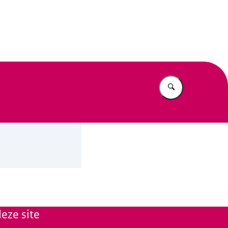
n Beleid
Vul in wat u z
eze site