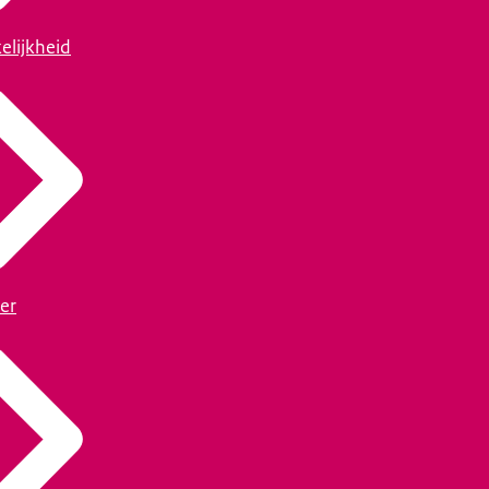
elijkheid
er