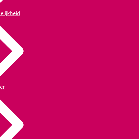
elijkheid
er