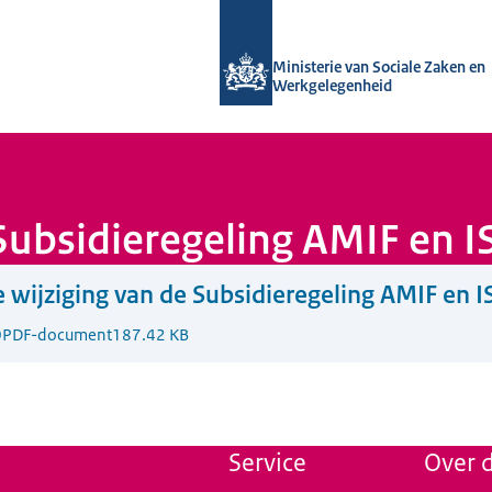
Naar de homepage van Uitvoering Va
Ministerie van Sociale Zaken en
Werkgelegenheid
 Subsidieregeling AMIF en 
 wijziging van de Subsidieregeling AMIF en 
0
PDF-document
187.42 KB
Service
Over d