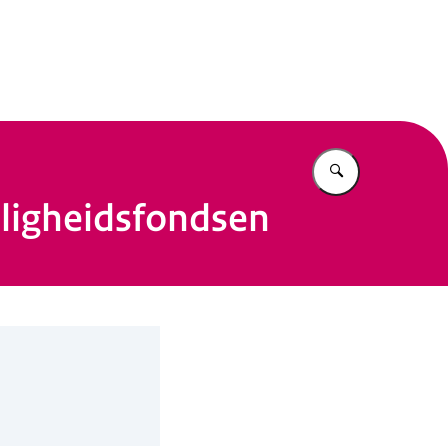
n Beleid
Vul in wat u z
iligheidsfondsen