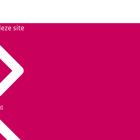
eze site
ht