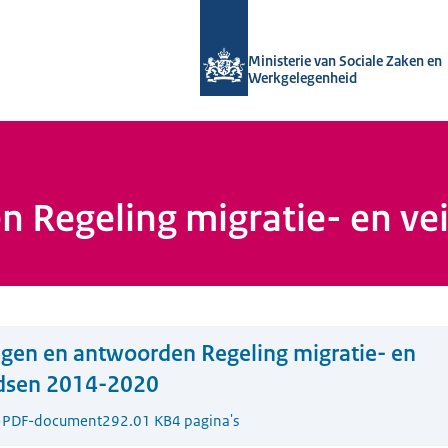
Naar de homepage van Uitvoering Va
Ministerie van Sociale Zaken en
Werkgelegenheid
 Regeling migratie- en ve
gen en antwoorden Regeling migratie- en
ndsen 2014-2020
5
PDF-document
292.01 KB
4 pagina's