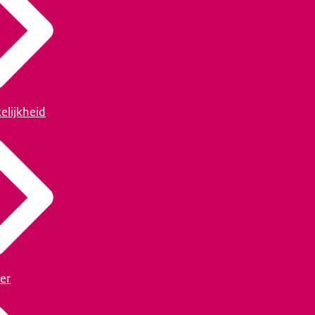
elijkheid
er