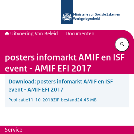
Naar de homepage van Uitvoering Va
Ministerie van Sociale Zaken en
Werkgelegenheid
Uitvoering Van Beleid
Documenten
Vu
posters infomarkt AMIF en ISF
event - AMIF EFI 2017
Download:
posters infomarkt AMIF en ISF
event - AMIF EFI 2017
Publicatie
11-10-2018
ZIP-bestand
24.43 MB
Service