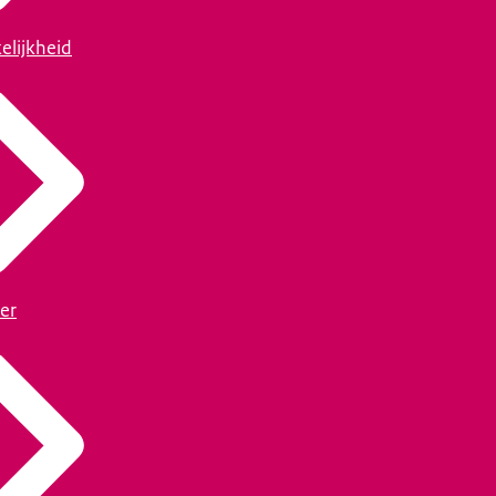
elijkheid
er