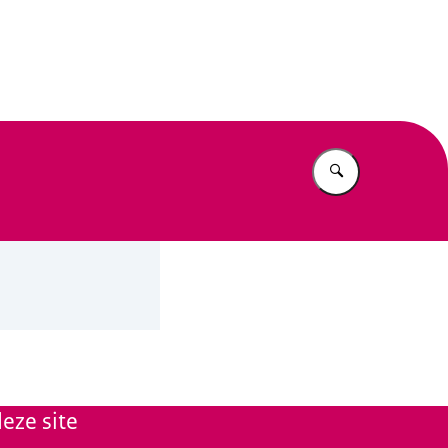
n Beleid
Vul in wat u z
eze site