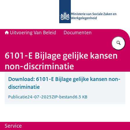
Naar de homepage van Uitvoering Va
Ministerie van Sociale Zaken en
Werkgelegenheid
Uitvoering Van Beleid
Documenten
Vu
6101-E Bijlage gelijke kansen
non-discriminatie
Download:
6101-E Bijlage gelijke kansen non-
discriminatie
Publicatie
24-07-2025
ZIP-bestand
6.5 KB
Service