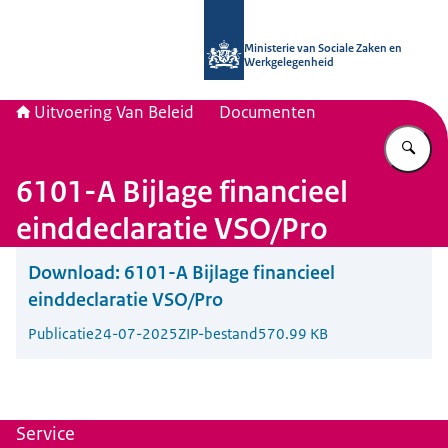
Naar de homepage van Uitvoering Va
Ministerie van Sociale Zaken en
Werkgelegenheid
Uitvoering Van Beleid
Documenten
Vu
6101-A Bijlage financieel
einddeclaratie VSO/Pro
Download:
6101-A Bijlage financieel
einddeclaratie VSO/Pro
Publicatie
24-07-2025
ZIP-bestand
570.99 KB
Service