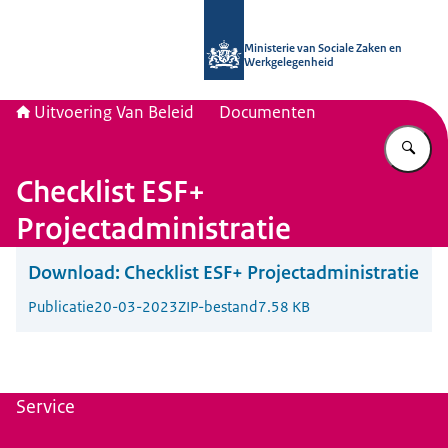
Naar de homepage van Uitvoering Va
Ministerie van Sociale Zaken en
Werkgelegenheid
Uitvoering Van Beleid
Documenten
Vu
Checklist ESF+
Projectadministratie
Download:
Checklist ESF+ Projectadministratie
Publicatie
20-03-2023
ZIP-bestand
7.58 KB
Service