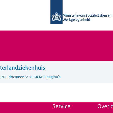
Naar de homepage van Uitvoering Va
Ministerie van Sociale Zaken en
Werkgelegenheid
terlandziekenhuis
6
PDF-document
218.84 KB
2 pagina's
Service
Over d