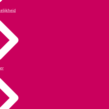
elijkheid
er