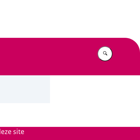
n Beleid
Vul in wat u z
eze site