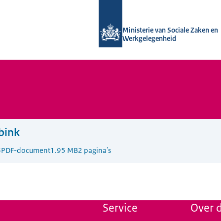
Naar de homepage van Uitvoering Va
Ministerie van Sociale Zaken en
Werkgelegenheid
bink
6
PDF-document
1.95 MB
2 pagina's
Service
Over d