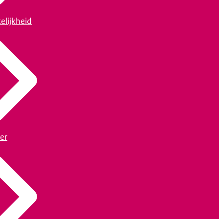
elijkheid
er