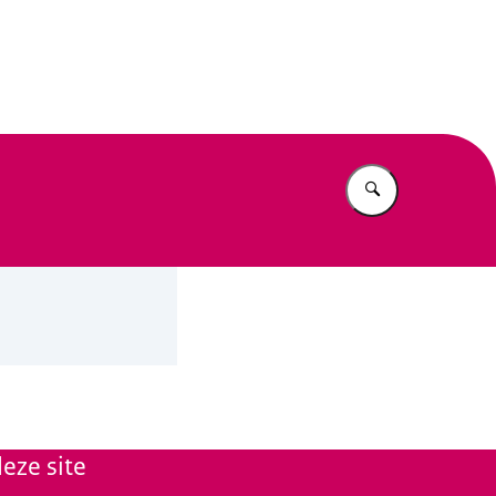
n Beleid
Vul in wat u z
eze site