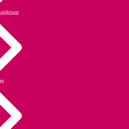
elijkheid
er