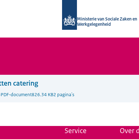
Naar de homepage van Uitvoering Va
Ministerie van Sociale Zaken en
Werkgelegenheid
ten catering
6
PDF-document
826.34 KB
2 pagina's
Service
Over d