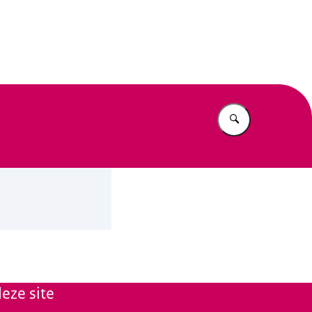
n Beleid
Vul in wat u z
eze site