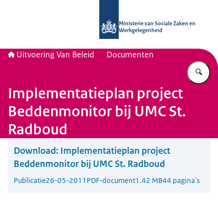
Naar de homepage van Uitvoering Va
Ministerie van Sociale Zaken en
Werkgelegenheid
Uitvoering Van Beleid
Documenten
Vu
Implementatieplan project
Beddenmonitor bij UMC St.
Radboud
Download:
Implementatieplan project
Beddenmonitor bij UMC St. Radboud
Publicatie
26-05-2011
PDF-document
1.42 MB
44 pagina's