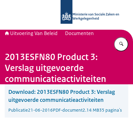
Naar de homepage van Uitvoering Va
Ministerie van Sociale Zaken en
Werkgelegenheid
Uitvoering Van Beleid
Documenten
Vu
2013ESFN80 Product 3:
Verslag uitgevoerde
communicatieactiviteiten
Download:
2013ESFN80 Product 3: Verslag
uitgevoerde communicatieactiviteiten
Publicatie
21-06-2016
PDF-document
2.14 MB
35 pagina's