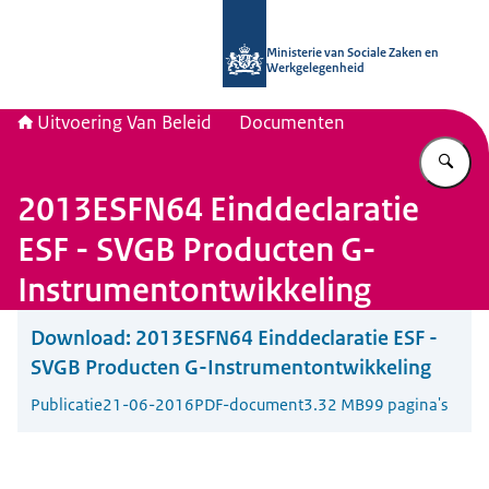
Naar de homepage van Uitvoering Va
Ministerie van Sociale Zaken en
Werkgelegenheid
Uitvoering Van Beleid
Documenten
Vu
2013ESFN64 Einddeclaratie
ESF - SVGB Producten G-
Instrumentontwikkeling
Download:
2013ESFN64 Einddeclaratie ESF -
SVGB Producten G-Instrumentontwikkeling
Publicatie
21-06-2016
PDF-document
3.32 MB
99 pagina's