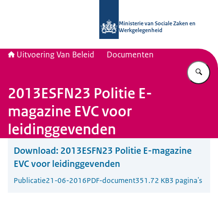
Naar de homepage van Uitvoering Va
Ministerie van Sociale Zaken en
Werkgelegenheid
Uitvoering Van Beleid
Documenten
Vu
2013ESFN23 Politie E-
magazine EVC voor
leidinggevenden
Download:
2013ESFN23 Politie E-magazine
EVC voor leidinggevenden
Publicatie
21-06-2016
PDF-document
351.72 KB
3 pagina's