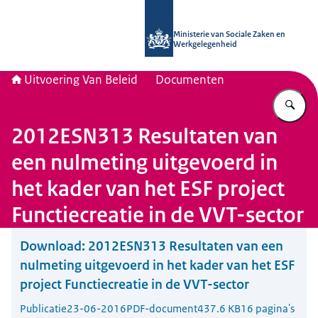
Naar de homepage van Uitvoering Va
Ministerie van Sociale Zaken en
Werkgelegenheid
Uitvoering Van Beleid
Documenten
Vu
2012ESN313 Resultaten van
een nulmeting uitgevoerd in
het kader van het ESF project
Functiecreatie in de VVT-sector
Download:
2012ESN313 Resultaten van een
nulmeting uitgevoerd in het kader van het ESF
project Functiecreatie in de VVT-sector
Publicatie
23-06-2016
PDF-document
437.6 KB
16 pagina's