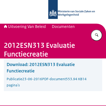
Naar de homepage van Uitvoering Va
Ministerie van Sociale Zaken en
Werkgelegenheid
Uitvoering Van Beleid
Documenten
Vu
2012ESN313 Evaluatie
Functiecreatie
Download:
2012ESN313 Evaluatie
Functiecreatie
Publicatie
23-06-2016
PDF-document
553.94 KB
14
pagina's