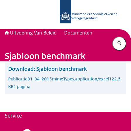
Naar de homepage van Uitvoering Va
Ministerie van Sociale Zaken en
Werkgelegenheid
Uitvoering Van Beleid
Documenten
Vu
Sjabloon benchmark
Download:
Sjabloon benchmark
Publicatie
01-04-2013
mimeTypes.application/excel
122.5
KB
1 pagina
Service