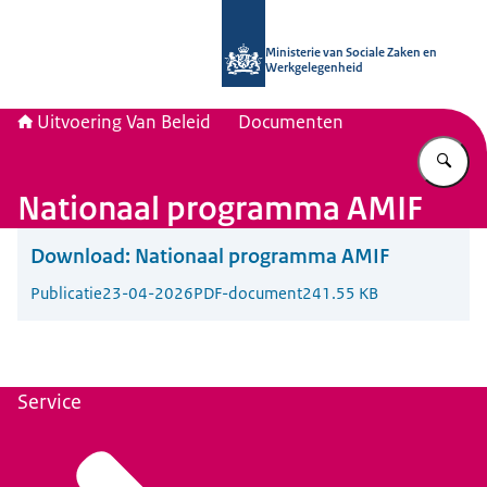
Naar de homepage van Uitvoering Va
Ministerie van Sociale Zaken en
Werkgelegenheid
Uitvoering Van Beleid
Documenten
Vu
Nationaal programma AMIF
Download:
Nationaal programma AMIF
Publicatie
23-04-2026
PDF-document
241.55 KB
Service