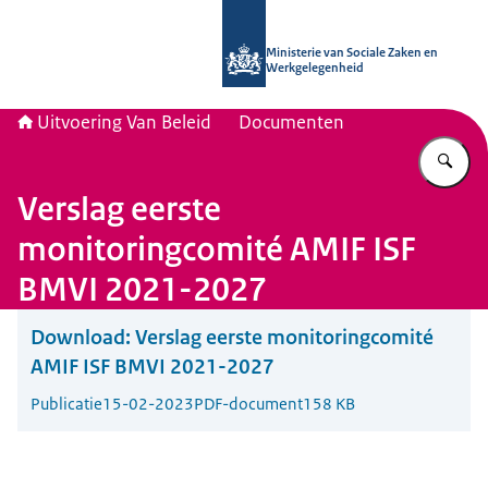
Naar de homepage van Uitvoering Va
Ministerie van Sociale Zaken en
Werkgelegenheid
Uitvoering Van Beleid
Documenten
Vu
Verslag eerste
monitoringcomité AMIF ISF
BMVI 2021-2027
Download:
Verslag eerste monitoringcomité
AMIF ISF BMVI 2021-2027
Publicatie
15-02-2023
PDF-document
158 KB