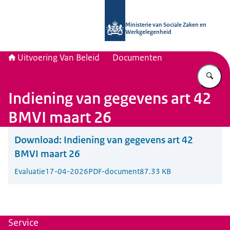
Naar de homepage van Uitvoering Va
Ministerie van Sociale Zaken en
Werkgelegenheid
Uitvoering Van Beleid
Documenten
Vu
Indiening van gegevens art 42
BMVI maart 26
Download:
Indiening van gegevens art 42
BMVI maart 26
Evaluatie
17-04-2026
PDF-document
87.33 KB
Service