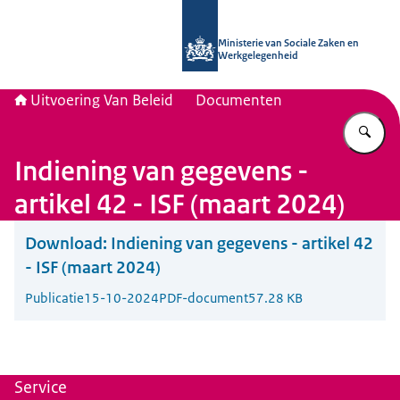
Naar de homepage van Uitvoering Va
Ministerie van Sociale Zaken en
Werkgelegenheid
Uitvoering Van Beleid
Documenten
Vu
Indiening van gegevens -
artikel 42 - ISF (maart 2024)
Download:
Indiening van gegevens - artikel 42
- ISF (maart 2024)
Publicatie
15-10-2024
PDF-document
57.28 KB
Service