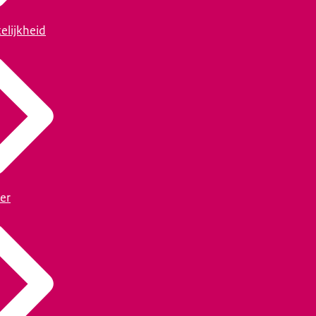
elijkheid
er