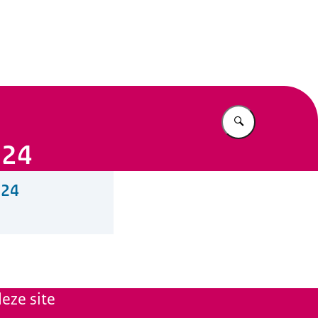
n Beleid
Vul in wat u z
024
024
eze site