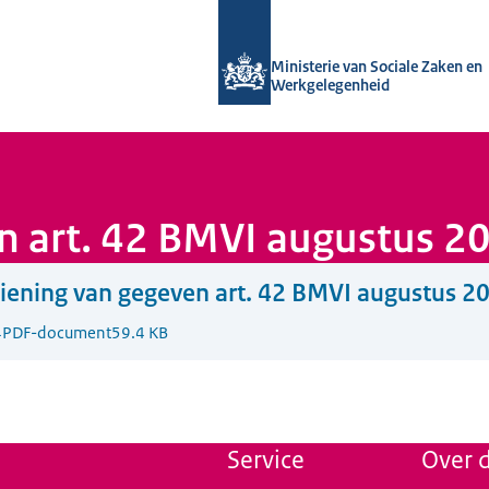
Naar de homepage van Uitvoering Va
Ministerie van Sociale Zaken en
Werkgelegenheid
n art. 42 BMVI augustus 2
iening van gegeven art. 42 BMVI augustus 2
4
PDF-document
59.4 KB
Service
Over d