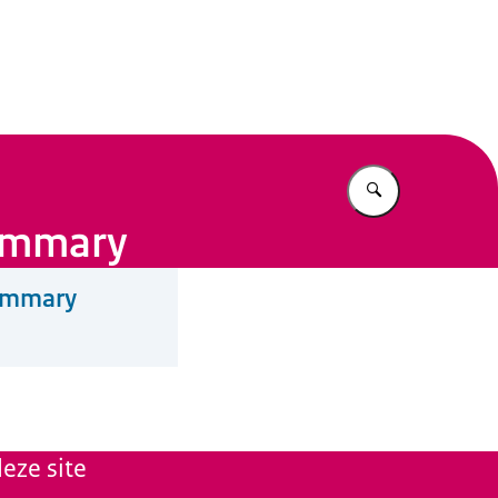
n Beleid
Vul in wat u z
summary
summary
eze site