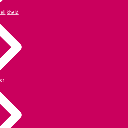
elijkheid
er