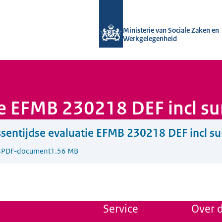
Naar de homepage van Uitvoering Va
Ministerie van Sociale Zaken en
Werkgelegenheid
tie EFMB 230218 DEF incl 
sentijdse evaluatie EFMB 230218 DEF incl 
8
PDF-document
1.56 MB
Service
Over d