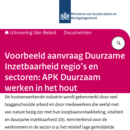
Naar de homepage van Uitvoering Va
Ministerie van Sociale Zaken en
Werkgelegenheid
Uitvoering Van Beleid
Documenten
Vu
Voorbeeld aanvraag Duurzame
Inzetbaarheid regio’s en
sectoren: APK Duurzaam
werken in het hout
De houtverwerkende industrie wordt gekenmerkt door veel
laaggeschoolde arbeid en door medewerkers die veelal niet
van nature bezig zijn met hun loopbaanontwikkeling, vitaliteit
en duurzame inzetbaarheid (DI). Kenmerkend voor de
werknemers in de sector is a) het relatief lage gemiddelde