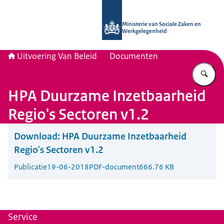
Naar de homepage van Uitvoering Va
Ministerie van Sociale Zaken en
Werkgelegenheid
Uitvoering Van Beleid
Documenten
Vu
HPA Duurzame Inzetbaarheid
Regio's Sectoren v1.2
Download:
HPA Duurzame Inzetbaarheid
Regio's Sectoren v1.2
Publicatie
19-06-2018
PDF-document
666.76 KB
Service