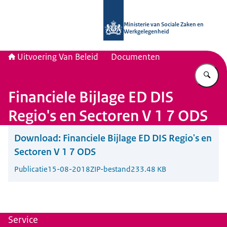
Naar de homepage van Uitvoering Va
Ministerie van Sociale Zaken en
Werkgelegenheid
Uitvoering Van Beleid
Documenten
Vu
Financiele Bijlage ED DIS
Regio's en Sectoren V 1 7 ODS
Download:
Financiele Bijlage ED DIS Regio's en
Sectoren V 1 7 ODS
Publicatie
15-08-2018
ZIP-bestand
233.48 KB
Service