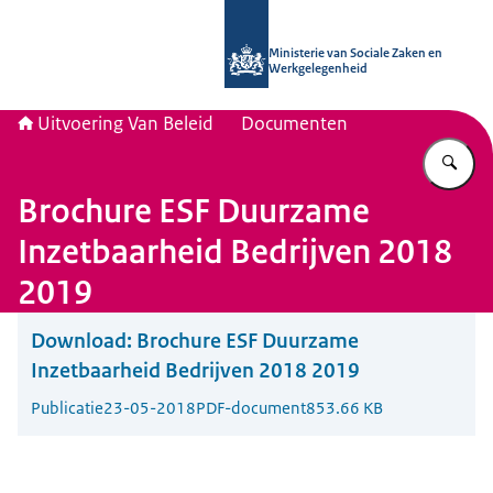
Naar de homepage van Uitvoering Va
Ministerie van Sociale Zaken en
Werkgelegenheid
Uitvoering Van Beleid
Documenten
Vu
Brochure ESF Duurzame
Inzetbaarheid Bedrijven 2018
2019
Download:
Brochure ESF Duurzame
Inzetbaarheid Bedrijven 2018 2019
Publicatie
23-05-2018
PDF-document
853.66 KB