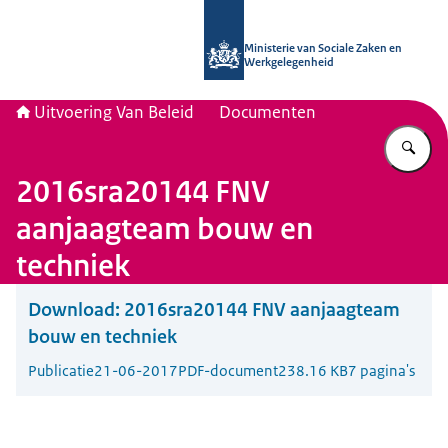
Naar de homepage van Uitvoering Va
Ministerie van Sociale Zaken en
Werkgelegenheid
Uitvoering Van Beleid
Documenten
Vu
2016sra20144 FNV
aanjaagteam bouw en
techniek
Download:
2016sra20144 FNV aanjaagteam
bouw en techniek
Publicatie
21-06-2017
PDF-document
238.16 KB
7 pagina's