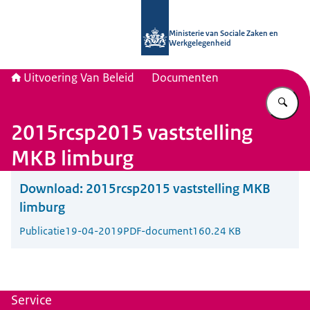
Naar de homepage van Uitvoering Va
Ministerie van Sociale Zaken en
Werkgelegenheid
Uitvoering Van Beleid
Documenten
Vu
2015rcsp2015 vaststelling
MKB limburg
Download:
2015rcsp2015 vaststelling MKB
limburg
Publicatie
19-04-2019
PDF-document
160.24 KB
Service