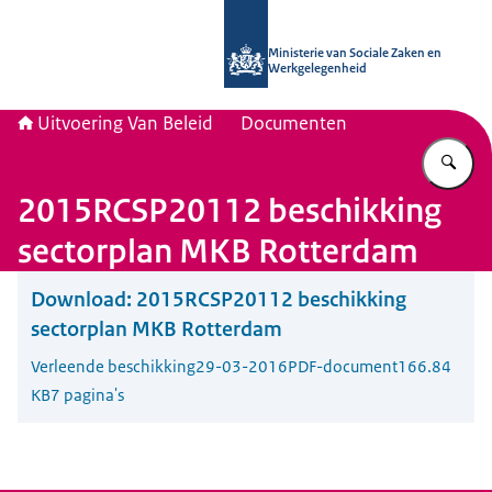
Naar de homepage van Uitvoering Va
Ministerie van Sociale Zaken en
Werkgelegenheid
Uitvoering Van Beleid
Documenten
Vu
2015RCSP20112 beschikking
sectorplan MKB Rotterdam
Download:
2015RCSP20112 beschikking
sectorplan MKB Rotterdam
Verleende beschikking
29-03-2016
PDF-document
166.84
KB
7 pagina's