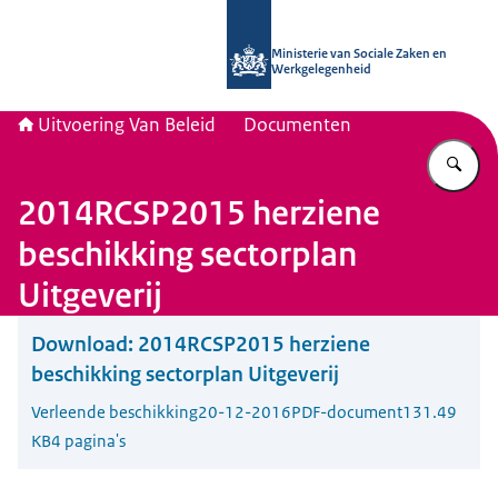
Naar de homepage van Uitvoering Va
Ministerie van Sociale Zaken en
Werkgelegenheid
Uitvoering Van Beleid
Documenten
Vu
2014RCSP2015 herziene
beschikking sectorplan
Uitgeverij
Download:
2014RCSP2015 herziene
beschikking sectorplan Uitgeverij
Verleende beschikking
20-12-2016
PDF-document
131.49
KB
4 pagina's