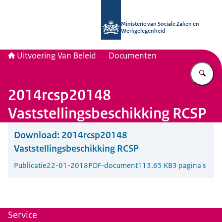
Naar de homepage van Uitvoering Va
Ministerie van Sociale Zaken en
Werkgelegenheid
Uitvoering Van Beleid
Documenten
Vu
2014rcsp20148
Vaststellingsbeschikking RCSP
Download:
2014rcsp20148
Vaststellingsbeschikking RCSP
Publicatie
22-01-2018
PDF-document
113.65 KB
3 pagina's
Service