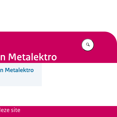
n Beleid
Vul in wat u z
n Metalektro
n Metalektro
eze site