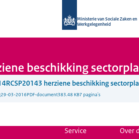
Naar de homepage van Uitvoering Va
Ministerie van Sociale Zaken en
Werkgelegenheid
ene beschikking sectorpla
4RCSP20143 herziene beschikking sectorpla
g
29-03-2016
PDF-document
383.48 KB
7 pagina's
Service
Over d