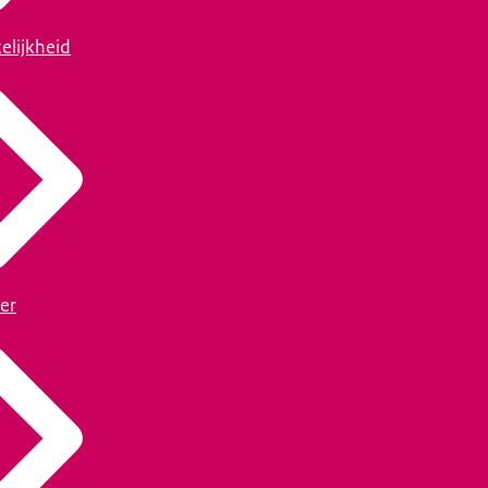
elijkheid
er