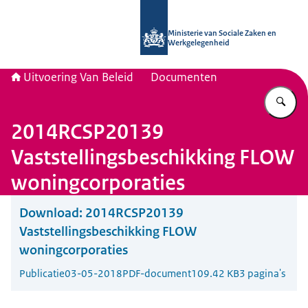
Naar de homepage van Uitvoering Va
Ministerie van Sociale Zaken en
Werkgelegenheid
Uitvoering Van Beleid
Documenten
Vu
2014RCSP20139
Vaststellingsbeschikking FLOW
woningcorporaties
Download:
2014RCSP20139
Vaststellingsbeschikking FLOW
woningcorporaties
Publicatie
03-05-2018
PDF-document
109.42 KB
3 pagina's